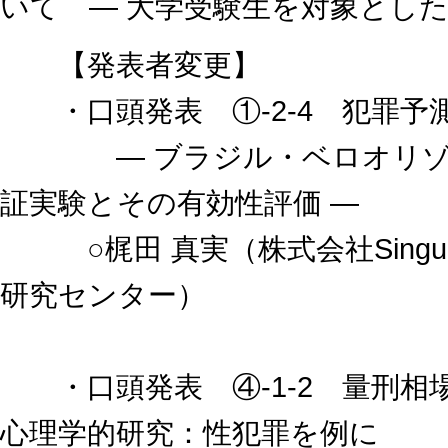
いて ― 大学受験生を対象とし
【発表者変更】
・口頭発表 ①-2-4 犯罪予
― ブラジル・ベロオリゾン
証実験とその有効性評価 ―
○梶田 真実（株式会社Singular 
研究センター）
・口頭発表 ④-1-2 量刑相
心理学的研究：性犯罪を例に