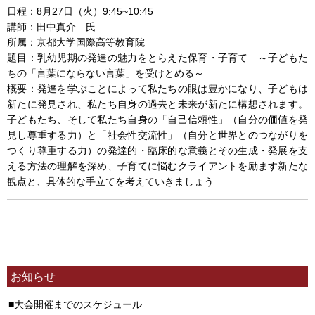
日程：8月27日（火）9:45~10:45
講師：田中真介 氏
所属：京都大学国際高等教育院
題目：乳幼児期の発達の魅力をとらえた保育・子育て ～子どもた
ちの「言葉にならない言葉」を受けとめる～
概要：発達を学ぶことによって私たちの眼は豊かになり、子どもは
新たに発見され、私たち自身の過去と未来が新たに構想されます。
子どもたち、そして私たち自身の「自己信頼性」（自分の価値を発
見し尊重する力）と「社会性交流性」（自分と世界とのつながりを
つくり尊重する力）の発達的・臨床的な意義とその生成・発展を支
える方法の理解を深め、子育てに悩むクライアントを励ます新たな
観点と、具体的な手立てを考えていきましょう
お知らせ
大会開催までのスケジュール