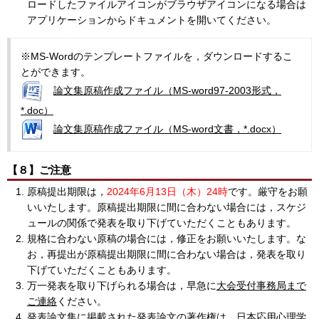
ロードしたファイルアイコンがブラウザアイコンになる場合は
アプリケーションからドキュメントを開いてください。
※MS-Wordのテンプレートファイルを，ダウンロードするこ
とができます。
論文集原稿作成ファイル（MS-word97-2003形式，
*.doc）
論文集原稿作成ファイル（MS-word文書，*.docx）
【８】ご注意
原稿提出期限は，
2024年6月13日（木）24時
です。厳守をお願
いいたします。原稿提出期限に間に合わない場合には，スケジ
ュールの関係で発表を取り下げていただくこともあります。
規格に合わない原稿の場合には，修正をお願いいたします。な
お，再提出が原稿提出期限に間に合わない場合は，発表を取り
下げていただくこともあります。
万一発表を取り下げられる場合は，早急に
大会受付事務局まで
ご連絡
ください。
発表論文集に掲載された発表論文の著作権は，日本応用心理学