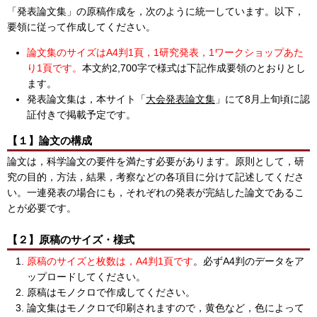
「発表論文集」の原稿作成を，次のように統一しています。以下，
要領に従って作成してください。
論文集のサイズはA4判1頁，1研究発表，1ワークショップあた
り1頁です。
本文約2,700字で様式は下記作成要領のとおりとし
ます。
発表論文集は，本サイト「
大会発表論文集
」にて8月上旬頃に認
証付きで掲載予定です。
【１】論文の構成
論文は，科学論文の要件を満たす必要があります。原則として，研
究の目的，方法，結果，考察などの各項目に分けて記述してくださ
い。一連発表の場合にも，それぞれの発表が完結した論文であるこ
とが必要です。
【２】原稿のサイズ・様式
原稿のサイズと枚数は，A4判1頁です
。必ずA4判のデータをア
ップロードしてください。
原稿はモノクロで作成してください。
論文集はモノクロで印刷されますので，黄色など，色によって