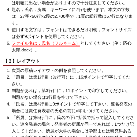
は明確に出ない場合がありますので十分注意してください。
題名，氏名，所属，キーワードに7行を使います。本文の字数
は，27字×50行×2段の2,700字で，1頁の総行数は57行になりま
す。
使用する文字は，フォントはできるだけ明朝，フォントサイズ
は必ず9ポイントを使用してください。
ファイル名は，氏名（フルネーム）
としてください（例：応心
太郎.docx）。
【３】レイアウト
次頁の原稿レイアウトの例を参照してください。
「題目」は第1行目（改行可）に，16ポイントで印字してくだ
さい。
副題があれば，第3行目に，11ポイントで印字してください。
副題がない場合は3行目を空けて下さい。
「氏名」は第4行目に9ポイントで印字して下さい。連名発表の
場合には責任発表者の氏名の前に○印をつけてください。
「所属」は第5行目に，氏名の下に括弧で括って記入してくださ
い。連名発表の場合，発表者の所属が同一であれば，1つだけ記
入してください。所属が大学の場合には学部または研究科ある