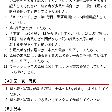
いは研究所名まで記入してください。大学院生は研究科名まで
記入してください。連名者が多数の場合には，一般に通用する
略称を用いても差し支えありません。
「キーワード」は，第6行目に重要度順に3～5個程度記入して
ください。
第7行目は空けてください。
「本文」は必ず第8行目から印字してください。題目の字数は，
副題，連名者数などの関係から上記の行数や文字のポイントに
若干変更があっても構いません。
引用文献を付す場合は，本文の最後に印字してください。
原稿の末尾には，発表者全員の氏名を，平仮名を用いて括弧で
括って印字してください。
ワークショップの原稿に関しては，適宜書式を変更していただ
いて構いません。
【４】図・表・写真
図・表・写真の合計面積は，全体の1/3を超えないようにしてく
ださい。
図・表・写真も，できるだけモノクロで作成してください。
【５】見本