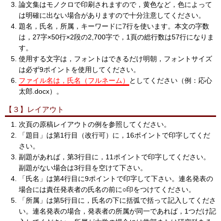
論文集はモノクロで印刷されますので，黄色など，色によって
は明確に出ない場合がありますので十分注意してください。
題名，氏名，所属，キーワードに7行を使います。本文の字数
は，27字×50行×2段の2,700字で，1頁の総行数は57行になりま
す。
使用する文字は，フォントはできるだけ明朝，フォントサイズ
は必ず9ポイントを使用してください。
ファイル名は，氏名（フルネーム）
としてください（例：応心
太郎.docx）。
【３】レイアウト
次頁の原稿レイアウトの例を参照してください。
「題目」は第1行目（改行可）に，16ポイントで印字してくだ
さい。
副題があれば，第3行目に，11ポイントで印字してください。
副題がない場合は3行目を空けて下さい。
「氏名」は第4行目に9ポイントで印字して下さい。連名発表の
場合には責任発表者の氏名の前に○印をつけてください。
「所属」は第5行目に，氏名の下に括弧で括って記入してくださ
い。連名発表の場合，発表者の所属が同一であれば，1つだけ記