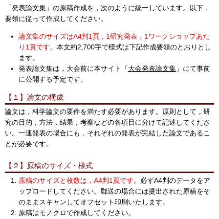
「発表論文集」の原稿作成を，次のように統一しています。以下，
要領に従って作成してください。
論文集のサイズはA4判1頁，1研究発表，1ワークショップあた
り1頁です。
本文約2,700字で様式は下記作成要領のとおりとし
ます。
発表論文集は，大会前に本サイト「
大会発表論文集
」にて事前
に公開する予定です。
【１】論文の構成
論文は，科学論文の要件を満たす必要があります。原則として，研
究の目的，方法，結果，考察などの各項目に分けて記述してくださ
い。一連発表の場合にも，それぞれの発表が完結した論文であるこ
とが必要です。
【２】原稿のサイズ・様式
原稿のサイズと枚数は，A4判1頁です
。必ずA4判のデータをア
ップロードしてください。郵送の場合には提出された原稿をそ
のままスキャンしてオフセット印刷いたします。
原稿はモノクロで作成してください。