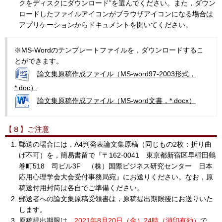
クをディスクにダウンロード”を選んでください。また，ダウン
ロードしたファイルアイコンがブラウザアイコンになる場合は
アプリケーションからドキュメントを開いてください。
※MS-Wordのテンプレートファイルを，ダウンロードするこ
とができます。
論文集原稿作成ファイル（MS-word97-2003形式，
*.doc）
論文集原稿作成ファイル（MS-word文書，*.docx）
【８】ご注意
郵送の場合には，A4判発表論文集原稿（同じもの2枚：折り曲
げ不可）を，簡易書留で『〒162-0041 東京都新宿区早稲田鶴
巻町518 司ビル3F （株）国際ビジネス研究センター 日本
応用心理学会大会受付事務局宛』にお送りください。なお，原
稿送付用封筒は各自でご準備ください。
郵送者への論文集原稿受領書は，原稿提出期限後にお送りいた
します。
原稿提出期限は，
2021年8月20日（金）24時（消印有効）
で