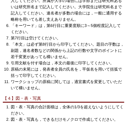
入してください。所属が大学の場合には学部または研究科ある
いは研究所名まで記入してください。大学院生は研究科名まで
記入してください。連名者が多数の場合には，一般に通用する
略称を用いても差し支えありません。
「キーワード」は，第6行目に重要度順に3～5個程度記入して
ください。
第7行目は空けてください。
「本文」は必ず第8行目から印字してください。題目の字数は，
副題，連名者数などの関係から上記の行数や文字のポイントに
若干変更があっても構いません。
引用文献を付す場合は，本文の最後に印字してください。
原稿の末尾には，発表者全員の氏名を，平仮名を用いて括弧で
括って印字してください。
ワークショップの原稿に関しては，適宜書式を変更していただ
いて構いません。
【４】図・表・写真
図・表・写真の合計面積は，全体の1/3を超えないようにしてく
ださい。
図・表・写真も，できるだけモノクロで作成してください。