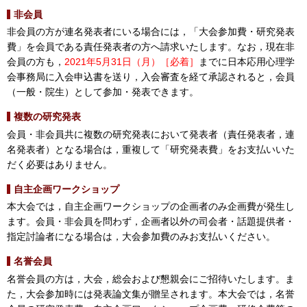
非会員
非会員の方が連名発表者にいる場合には，「大会参加費・研究発表
費」を会員である責任発表者の方へ請求いたします。なお，現在非
会員の方も，
2021年5月31日（月）［必着］
までに日本応用心理学
会事務局に入会申込書を送り，入会審査を経て承認されると，会員
（一般・院生）として参加・発表できます。
複数の研究発表
会員・非会員共に複数の研究発表において発表者（責任発表者，連
名発表者）となる場合は，重複して「研究発表費」をお支払いいた
だく必要はありません。
自主企画ワークショップ
本大会では，自主企画ワークショップの企画者のみ企画費が発生し
ます。会員・非会員を問わず，企画者以外の司会者・話題提供者・
指定討論者になる場合は，大会参加費のみお支払いください。
名誉会員
名誉会員の方は，大会，総会および懇親会にご招待いたします。ま
た，大会参加時には発表論文集が贈呈されます。本大会では，名誉