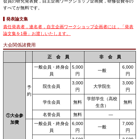
会員の研究発表費，自主企画ワークショップ企画費，研修会費等の
すべてが無料です。
発表論文集
責任発表者，連名者，自主企画ワークショップ企画者には，「発表
論文集を1冊」お渡しいたします。
大会関係諸費用
正 会 員
非 会 員
一般会員・終身会
5,000
6,000
一般
員
円
円
3,000
3,000
院生会員
大学院生
予
円
円
約
学部学生（高校
学生会員
無料
無料
生含）
名誉会員
無料
―
①大会参
加費
一般会員・終身会
6,000
7,000
一般
員
円
円