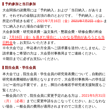
予約参加と当日参加
大会関係の諸費用には「予約納入」および「当日納入」がありま
す。それぞれの金額は次項の表のとおりです。「予約納入」とは，
所定の手続きを経て，
2021年7月16日（金）
2021年7月2日（金）
ま
でに納入された場合の金額です。
大会参加費・研究発表費・論文集代・懇親会費・研修会費の料金
は，
7月16日（金）を過ぎた場合に，いかなる理由があろうとも当
日料金
を，お支払いいただきます。
※今大会では，申込者の方全員へご請求書を送付いたしません。ご
請求書をご希望の方は，大会受付事務局までご連絡ください。
※期日までに必ずお支払いください。
院生会員・学生会員
本大会では，院生会員・学生会員の研究発表費について，自動的に
研究発表費補助が適用となりますので，大会受付事務局への学生証
コピー送付は不要です。また，脚注の各種若手研究者支援制度もご
覧ください。
一般会員の方で，院生会員に変更予定のある方は，
2021年5月31日
（月）［必着］
までに変更申請をおこなってください。おこなわな
い場合，一般会員の費用が適用されますのでご注意ください。