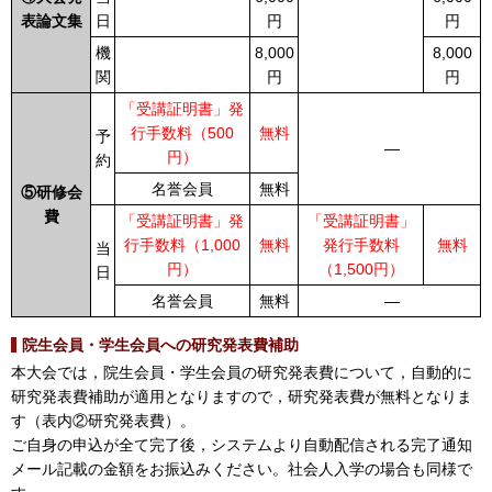
表論文集
日
円
円
機
8,000
8,000
関
円
円
「受講証明書」発
行手数料（500
無料
予
―
円）
約
名誉会員
無料
⑤研修会
費
「受講証明書」発
「受講証明書」
行手数料（1,000
無料
発行手数料
無料
当
円）
（1,500円）
日
名誉会員
無料
―
院生会員・学生会員への研究発表費補助
本大会では，院生会員・学生会員の研究発表費について，自動的に
研究発表費補助が適用となりますので，研究発表費が無料となりま
す（表内②研究発表費）。
ご自身の申込が全て完了後，システムより自動配信される完了通知
メール記載の金額をお振込みください。社会人入学の場合も同様で