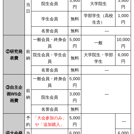
3,500
3,500
院生会員
大学院生
当
円
円
日
学部学生（高校
1,000
学生会員
無料
生含）
円
名誉会員
無料
―
一般会員・終身会
5,000
10,000
一般
員
円
円
②研究発
前
院生会員・学生会
大学院生・学部
6,000
表費
納
無料
員
学生
円
名誉会員
無料
―
一般会員・終身会
5,000
員
円
③自主企
前
画WS企
3,000
―
納
院生会員
画費
円
名誉会員
無料
予
「大会参加のみ」
5,000
―
約
や「追加購入」
円
④大会発
当
6,000
6,000