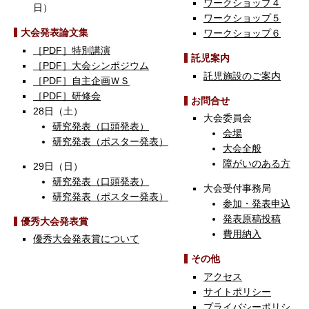
ワークショップ４
日）
ワークショップ５
大会発表論文集
ワークショップ６
［PDF］特別講演
託児案内
［PDF］大会シンポジウム
託児施設のご案内
［PDF］自主企画ＷＳ
［PDF］研修会
お問合せ
28日（土）
大会委員会
研究発表（口頭発表）
会場
研究発表（ポスター発表）
大会全般
障がいのある方
29日（日）
研究発表（口頭発表）
大会受付事務局
研究発表（ポスター発表）
参加・発表申込
発表原稿投稿
優秀大会発表賞
費用納入
優秀大会発表賞について
その他
アクセス
サイトポリシー
プライバシーポリシ