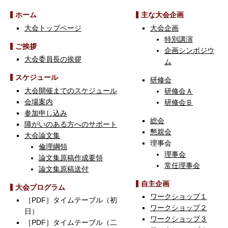
ホーム
主な大会企画
大会トップページ
大会企画
特別講演
ご挨拶
企画シンポジウ
大会委員長の挨拶
ム
スケジュール
研修会
大会開催までのスケジュール
研修会Ａ
会場案内
研修会Ｂ
参加申し込み
総会
障がいのある方へのサポート
懇親会
大会論文集
理事会
倫理綱領
理事会
論文集原稿作成要領
常任理事会
論文集原稿送付
自主企画
大会プログラム
ワークショップ１
［PDF］タイムテーブル（初
ワークショップ２
日）
ワークショップ３
［PDF］タイムテーブル（二