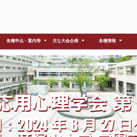
各種申込・案内等
主な大会企画
各種情報
大会開催までのスケジュー
会場案内
大会諸費用
参加・発表者へのご案内
教育発表者へのご案内
大会発表論文
大会のご案内
大会企画
研修会
総会
懇親会
理事会・常任理事会
倫理綱領
論文集原稿作成要領
論文集原稿送付 (
大会発表論文集
大会参加者へのご案内
研究発表者へのご案内
ワークショップ発表者・企
東大寺
興福寺
薬師寺
唐招提寺
ならまち情報サイト
特別講演
シンポジウ
大会企画特
研修会Ａ
研修会Ｂ
理事会
常任理事会
大会委員会
大会受付事
)
ル
画者へのご案内