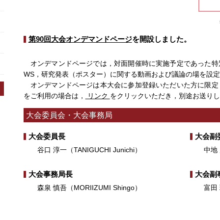
第90回大会オンデマンドページ
を開設しました。
オンデマンドページでは，対面開催時に実施予定であった特
WS，研究発表（ポスター）に関する動画および議論の場を設
オンデマンドページは本大会に参加登録いただいた方に限定
をご利用の場合は，
リンク
をクリックいただき，別途お送りし
大会委員会・大会事務局
大会委員長
大会副
谷口 淳一（TANIGUCHI Junichi）
中地 展生
大会事務局長
大会副
森泉 慎吾（MORIIZUMI Shingo）
富田 瑛智（