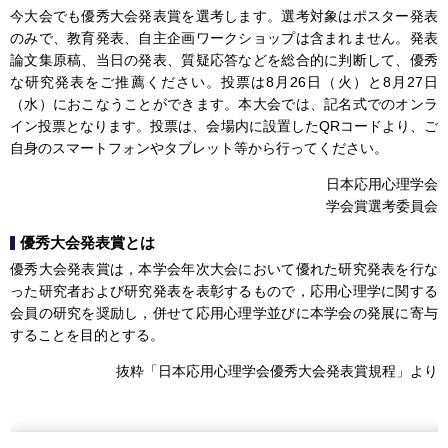
今大会でも優秀大会発表賞を選考します。選考対象はポスター発表
のみで、教育発表、自主企画ワークショップは含まれません。発表
論文集原稿、当日の発表、質疑応答などを総合的に判断して、優秀
な研究発表をご推薦ください。投票は8月26日（火）と8月27日
（水）におこなうことができます。本大会では、記名式でのオンラ
イン投票となります。投票は、会場内に設置したQRコードより、ご
自身のスマートフォンやタブレット等から行ってください。
日本応用心理学会
学会賞選考委員会
優秀大会発表賞とは
優秀大会発表賞は，本学会年次大会において優れた研究発表を行な
った研究者および研究発表を表彰するもので，応用心理学に関する
会員の研究を奨励し，併せて応用心理学並びに本学会の発展に寄与
することを目的とする。
抜粋「日本応用心理学会優秀大会発表賞規程」より