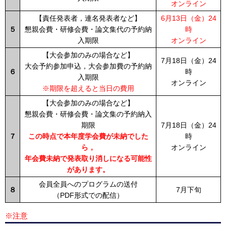
オンライン
【責任発表者，連名発表者など】
6月13日（金）24
５
懇親会費・研修会費・論文集代の予約納
時
入期限
オンライン
【大会参加のみの場合など】
7月18日（金）24
大会予約参加申込，大会参加費の予約納
６
時
入期限
オンライン
※期限を超えると当日の費用
【大会参加のみの場合など】
懇親会費・研修会費・論文集の予約納入
期限
7月18日（金）24
７
この時点で本年度学会費が未納でした
時
ら，
オンライン
年会費未納で発表取り消しになる可能性
があります。
会員全員へのプログラムの送付
８
7月下旬
（PDF形式での配信）
※注意