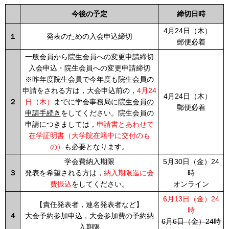
今後の予定
締切日時
4月24日（木）
１
発表のための入会申込締切
郵便必着
一般会員から院生会員への変更申請締切
入会申込・院生会員への変更申請締切
※昨年度院生会員で今年度も院生会員の
申請をされる方は，大会申込前の，
4月24
4月24日（木）
２
日（木）
までに学会事務局に
院生会員の
郵便必着
申請手続き
をしてください。院生会員の
申請につきましては，
申請書とあわせて
在学証明書（大学院在籍中に交付のも
の）
も必要となります。
学会費納入期限
5月30日（金）24
３
発表を希望される方は，
納入期限迄に会
時
費振込
をしてください。
オンライン
6月13日（金）24
【責任発表者，連名発表者など】
時
４
大会予約参加申込，大会参加費の予約納
6月6日（金）24時
入期限