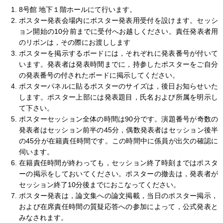
8号館 地下１階ホールにて行います。
ポスター発表会場内にポスター発表用受付を設けます。セッシ
ョン開始の10分前までに受付へお越しください。責任発表者用
のリボンは，その際にお渡しします
ポスターを掲示するボードには，それぞれに発表番号が付いて
います。発表者は発表時間までに，持参したポスターをご自分
の発表番号の付されたボードに掲示してください。
ポスターパネルに貼るポスターのサイズは，後日お知らせいた
します。ポスター上部には発表題目，氏名および所属を明示し
て下さい。
ポスターセッション全体の時間は90分です。演題番号が奇数の
発表者はセッション前半の45分，偶数発表者はセッション後半
の45分が在籍責任時間です。この時間中に係員が出欠の確認に
伺います。
在籍責任時間が終わっても，セッション終了時刻まではポスタ
ーの掲示をしておいてください。ポスターの撤去は，発表者が
セッション終了10分後までにおこなってください。
ポスター発表は，論文集への論文掲載，当日のポスター掲示，
および在席責任時間の質疑応答への参加によって，公式発表と
みなされます。