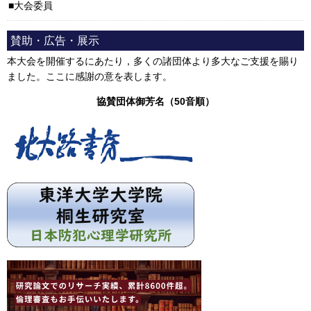
大会委員
賛助・広告・展示
本大会を開催するにあたり，多くの諸団体より多大なご支援を賜り
ました。ここに感謝の意を表します。
協賛団体御芳名（50音順）