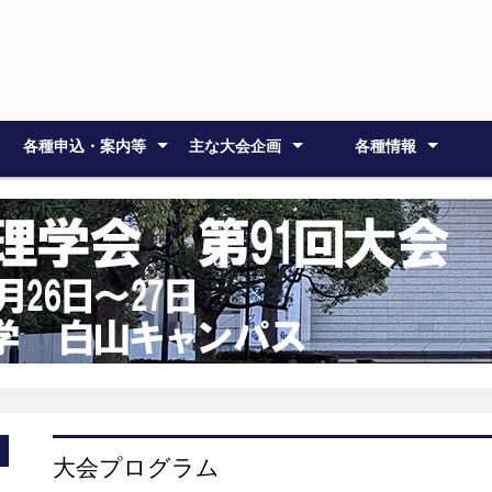
各種申込・案内等
主な大会企画
各種情報
主要なスケジュール
会場案内
大会関係の諸費用
参加・発表者へのご案内
参加・発表申し込み
大会発表論文
大会のご案内
大会企画
応用心理士研修会
総会
懇親会
理事会・常任理事会
倫理綱領
論文集原稿作成要領
論文集原稿送付 (
大会発表論文集
大会参加者へのご案内
ポスター発表者へのご案内
ワークショップ発表者・企
応用心理士研修会
大会企画シンポジウム（2
託児案内
特別講演
一般公開シ
シンポジウ
研修会Ａ
研修会Ｂ
理事会
常任理事会
大会委員会
大会受付事
障がいのあ
)
画者へのご案内
日目）
ト
大会プログラム