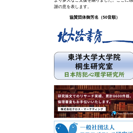
より多大なご支援を賜りました。ここに感
謝の意を表します。
協賛団体御芳名（50音順）