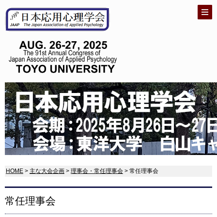
HOME
>
主な大会企画
>
理事会・常任理事会
> 常任理事会
常任理事会