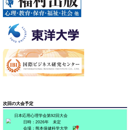
次回の大会予定
日本応用心理学会第92回大会
日時：2026年 未定
会場：
熊本保健科学大学