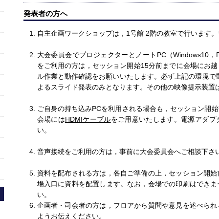
発表者の方へ
自主企画ワークショップは，1号館 2階の教室で行います。
大会委員会でプロジェクターとノートPC（Windows10，Pow
をご利用の方は，セッション開始15分前までに会場にお
ル作業と動作確認をお願いいたします。必ず上記の環境で
よるスライド発表のみとなります。その他の映像提示装置
ご自身の持ち込みPCを利用される場合も，セッション開
会場には
HDMIケーブル
をご用意いたします。電源アダプ
い。
音声接続をご利用の方は，事前に大会委員会へご相談下さ
資料を配布される方は，各自ご準備の上，セッション開始
場入口に資料を配置します。なお，会場での印刷はできま
い。
企画者・司会者の方は，フロアから質問や意見を述べられ
ようお伝えください。