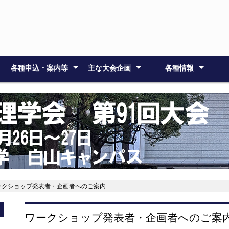
各種申込・案内等
主な大会企画
各種情報
主要なスケジュール
会場案内
大会関係の諸費用
参加・発表者へのご案内
参加・発表申し込み
大会発表論文
大会のご案内
大会企画
応用心理士研修会
総会
懇親会
理事
倫理綱領
論文集原稿作成要領
論文集原稿送付 (
大会発表論文集
大会参加者へのご案内
ポスター発表者へのご案内
ワークショップ発表者・企
応用心理士研修会
大会企画シンポジウム（2
託児案内
特別講演
一般公開シ
シンポジウ
研修会Ａ
研修会Ｂ
理事会
常任理事会
大会委員会
大会受付事
障がいのあ
)
画者へのご案内
日目）
ト
ワークショップ発表者・企画者へのご案内
ワークショップ発表者・企画者へのご案