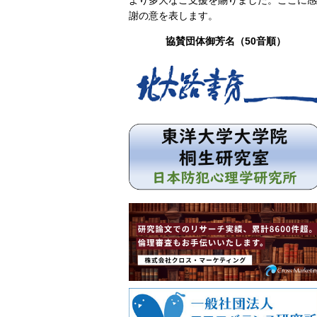
より多大なご支援を賜りました。ここに感
謝の意を表します。
協賛団体御芳名（50音順）