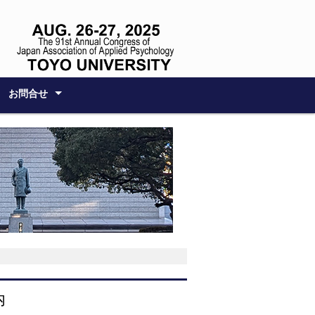
お問合せ
ンポジウム
ム
務局
る方へのサポー
内