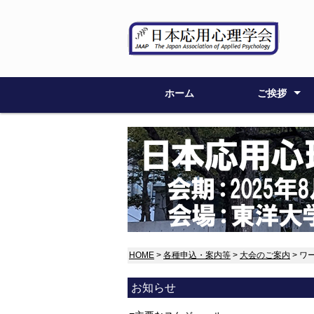
ホーム
ご挨拶
大会委員長
大会委員
HOME
>
各種申込・案内等
>
大会のご案内
> 
お知らせ