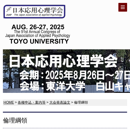
HOME
>
各種申込・案内等
>
大会発表論文
> 倫理綱領
倫理綱領