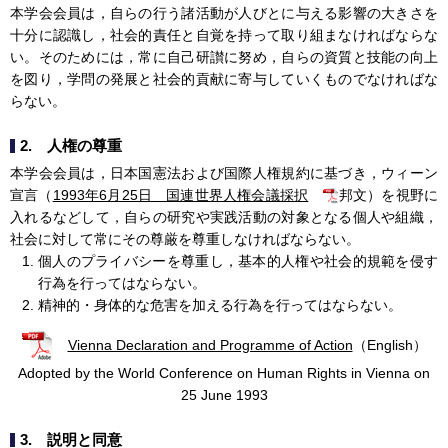
本学会会員は，自らの行う諸活動が人びとに与える影響の大きさを
十分に認識し，社会的責任と自覚を持って取り組まなければならな
い。そのためには，常に自己研讃に努め，自らの資質と技能の向上
を図り，学問の発展と社会的貢献に寄与していくものでなければな
らない。
2. 人権の尊重
本学会会員は，日本国憲法および国際人権規約に基づき，ウィーン
宣言（
1993年6月25日 国連世界人権会議採択
邦文）を視野に
入れるなどして，自らの研究や実践活動の対象となる個人や組織，
社会に対して常にその尊厳を尊重しなければならない。
個人のプライバシーを尊重し，基本的人権や社会的規範を侵す
行為を行ってはならない。
精神的・身体的な危害を加える行為を行ってはならない。
Vienna Declaration and Programme of Action
（English）
Adopted by the World Conference on Human Rights in Vienna on
25 June 1993
3. 説明と同意