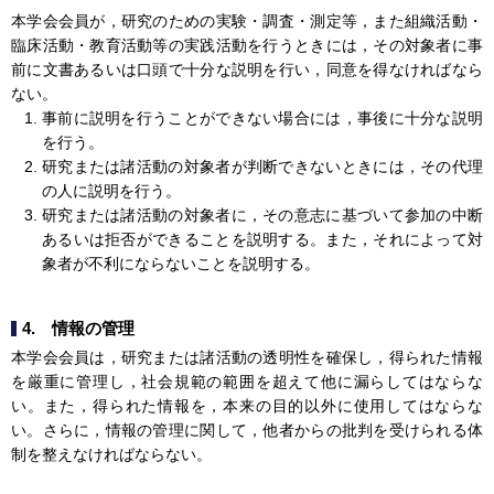
本学会会員が，研究のための実験・調査・測定等，また組織活動・
臨床活動・教育活動等の実践活動を行うときには，その対象者に事
前に文書あるいは口頭で十分な説明を行い，同意を得なければなら
ない。
事前に説明を行うことができない場合には，事後に十分な説明
を行う。
研究または諸活動の対象者が判断できないときには，その代理
の人に説明を行う。
研究または諸活動の対象者に，その意志に基づいて参加の中断
あるいは拒否ができることを説明する。また，それによって対
象者が不利にならないことを説明する。
4. 情報の管理
本学会会員は，研究または諸活動の透明性を確保し，得られた情報
を厳重に管理し，社会規範の範囲を超えて他に漏らしてはならな
い。また，得られた情報を，本来の目的以外に使用してはならな
い。さらに，情報の管理に関して，他者からの批判を受けられる体
制を整えなければならない。