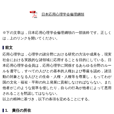
日本応用心理学会倫理綱領
※下の文章は，日本応用心理学会倫理綱領の一部抜粋です。正しく
は，上のリンクを開いてください。
前文
応用心理学は，心理学の諸分野における研究の方法や成果を，現実
社会における実践的な諸領域に応用することを目的にしている。日
本応用心理学会会員は，応用心理学に関係するあらゆる分野のルー
ルを遵守し，すべての人びとの基本的人権および尊厳を認め，諸活
動の対象となる人びとの生命・人権・人種等を尊重し，もってわが
国の文化・福祉・平和の向上発展に貢献しなければならない。また
他者がこのような規準を侵したり，自らの行為が他者によって悪用
されることを黙認してはならない。
以上の精神に基づき，以下の条項を定めることにする。
1. 責任の所在