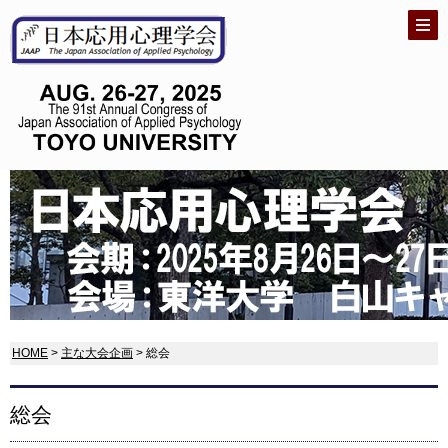
HOME
>
主な大会企画
> 総会
総会