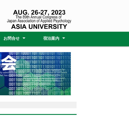
お問合せ
宿泊案内
ー
ム
ップ①
ップ②
大会委員会
大会受付事務局
障がいのある方へのサポー
宿泊のみ
宿泊＋ＪＲ
宿泊＋航空券
寺・
ト
イベ