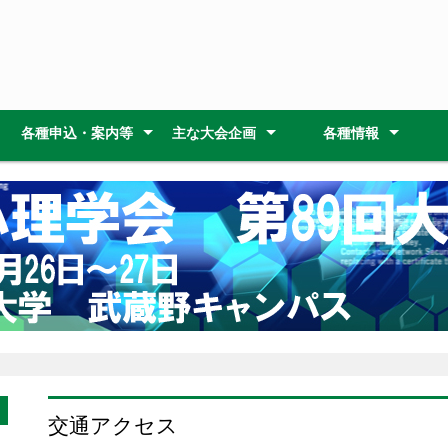
各種申込・案内等
主な大会企画
各種情報
大会開催までのスケジュー
会場案内
大会諸費用
参加・発表者へのご案内
参加・発表申し込み
大会発表論文
大会のご案内
大会企画
研修会
総会
懇親会
理事会・常任理事会
倫理綱領
論文集原稿作成要領
原稿送付 (
大会発表論文集
大会参加者へのご案内
口頭発表者へのご案内
ポスター発表者へのご案内
ワークショップ発表者・企
託児案内
東京高円寺阿波おどり
アニメ名所 MAP
武蔵野市観光機構（む
)
特別講演
シンポジウ
ワークショ
ワークショ
研修会Ａ
研修会Ｂ
理事会
常任理事会
ル
画者へのご案内
観） 武蔵野市（吉祥
三鷹・武蔵境）の観光
ント情報
交通アクセス