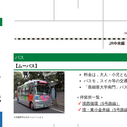
バス
【ムーバス】
料金は，大人・小児とも
パスモ，スイカ等の交通
「亜細亜大学南門」バ
＜停留所一覧＞
境西循環（5号路線）
境・東小金井線（5号路
※武蔵野市公式ホームページより