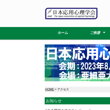
ホーム
ご挨拶
大会委員長
大会委員
HOME
> アクセス
お知らせ