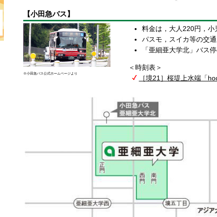
【小田急バス】
料金は，大人220円，小
パスモ，スイカ等の交通
「亜細亜大学北」バス停
＜時刻表＞
※小田急バス公式ホームページより
［境21］桜堤上水端「ho