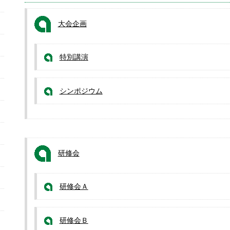
大会企画
特別講演
シンポジウム
研修会
研修会Ａ
研修会Ｂ