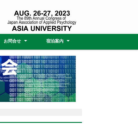
お問合せ
宿泊案内
ー
ム
ップ①
ップ②
大会委員会
大会受付事務局
障がいのある方へのサポー
宿泊のみ
宿泊＋ＪＲ
宿泊＋航空券
寺・
ト
イベ