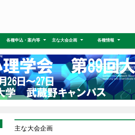
各種申込・案内等
主な大会企画
各種情報
大会開催までのスケジュー
会場案内
大会諸費用
参加・発表者へのご案内
参加・発表申し込み
大会発表論文
大会のご案内
大会企画
研修会
総会
懇親会
理事会・常任理事会
倫理綱領
論文集原稿作成要領
原稿送付 (
大会発表論文集
大会参加者へのご案内
口頭発表者へのご案内
ポスター発表者へのご案内
ワークショップ発表者・企
託児案内
東京高円寺阿波おどり
アニメ名所 MAP
武蔵野市観光機構（む
)
特別講演
シンポジウ
ワークショ
ワークショ
研修会Ａ
研修会Ｂ
理事会
常任理事会
ル
画者へのご案内
観） 武蔵野市（吉祥
三鷹・武蔵境）の観光
ント情報
主な大会企画