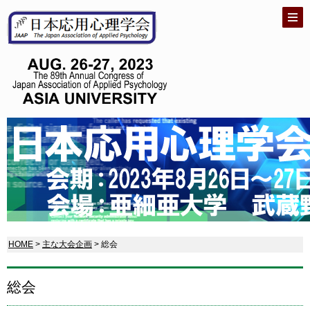
HOME
>
主な大会企画
> 総会
総会