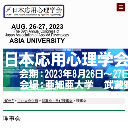
HOME
>
主な大会企画
>
理事会・常任理事会
> 理事会
理事会