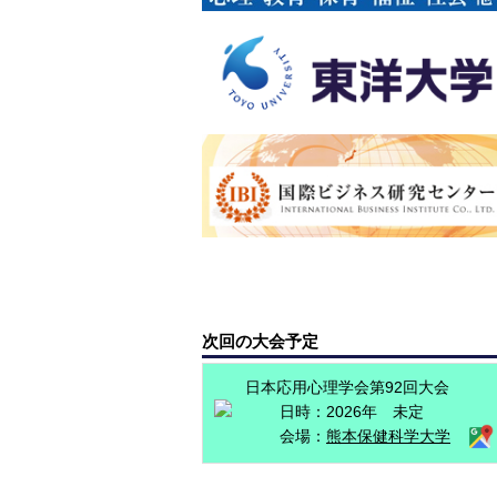
次回の大会予定
日本応用心理学会第92回大会
日時：2026年 未定
会場：
熊本保健科学大学