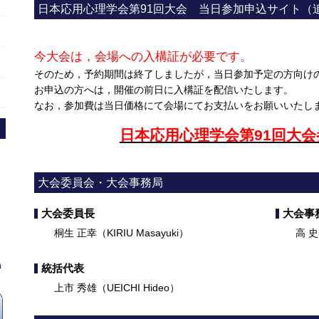
日本応用心理学会第91回大会 当日参加申込サイト（
今大会は，会場への入構証が必要です。
そのため，予約期間は終了しましたが，当日参加予定の方向け
お申込の方へは，開催の前日に入構証を配信いたします。
なお，参加費は当日価格にて会場にてお支払いをお願いいたし
日本応用心理学会第91回大
大会委員会・大会事務局
大会委員長
大会事
桐生 正幸（KIRIU Masayuki）
高 史明（
統括代表
上市 秀雄（UEICHI Hideo）