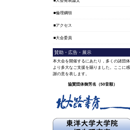
大会発表論文
倫理綱領
アクセス
大会委員
賛助・広告・展示
本大会を開催するにあたり，多くの諸団体
より多大なご支援を賜りました。ここに感
謝の意を表します。
協賛団体御芳名（50音順）