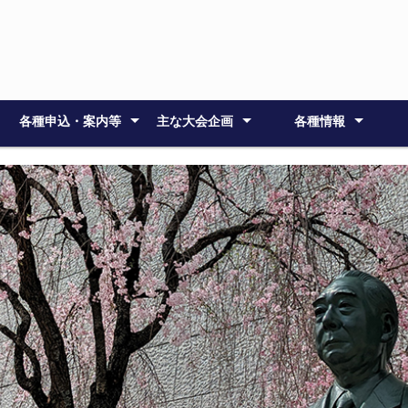
各種申込・案内等
主な大会企画
各種情報
主要なスケジュール
会場案内
大会関係の諸費用
参加・発表者へのご案内
参加・発表申し込み
大会発表論文
大会のご案内
大会企画
応用心理士研修会
総会
懇親会
理事会・常任理事会
倫理綱領
論文集原稿作成要領
論文集原稿送付 (
大会発表論文集
大会参加者へのご案内
ポスター発表者へのご案内
ワークショップ発表者・企
応用心理士研修会
大会企画シンポジウム（2
託児案内
特別講演
一般公開シ
シンポジウ
研修会Ａ
研修会Ｂ
理事会
常任理事会
大会委員会
大会受付事
障がいのあ
)
画者へのご案内
日目）
ト